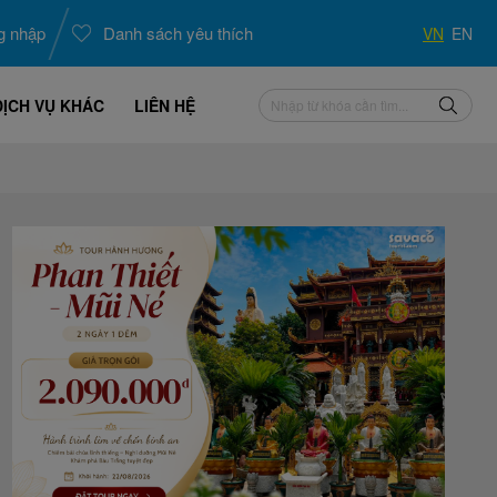
g nhập
Danh sách yêu thích
VN
EN
DỊCH VỤ KHÁC
LIÊN HỆ