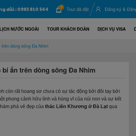
0
ng đài : 0983 810 544
Tour đã đặt
Đăng ký
&
Đăn
LỊCH NƯỚC NGOÀI
TOUR KHÁCH ĐOÀN
DỊCH VỤ VISA
n trên dòng sông Đa Nhim
 bí ẩn trên dòng sông Đa Nhim
 còn rất hoang sơ chưa có sự tác động bởi đôi tay bởi
t phong cảnh hữu tình và hùng vĩ của núi non và sự kết
 khám phá vẻ đẹp của
thác Liên Khương ở Đà Lạt
qua