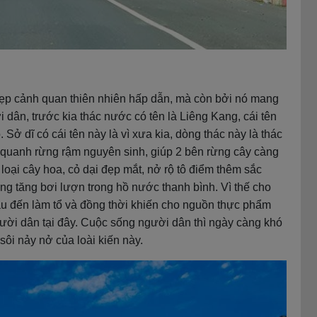
ẹp cảnh quan thiên nhiên hấp dẫn, mà còn bởi nó mang
i dân, trước kia thác nước có tên là Liêng Kang, cái tên
 Sở dĩ có cái tên này là vì xưa kia, dòng thác này là thác
quanh rừng rậm nguyên sinh, giúp 2 bên rừng cây càng
 loại cây hoa, cỏ dại đẹp mắt, nở rộ tô điểm thêm sắc
ung tăng bơi lượn trong hồ nước thanh bình. Vì thế cho
nhau đến làm tổ và đồng thời khiến cho nguồn thực phẩm
ời dân tại đây. Cuộc sống người dân thì ngày càng khó
sôi nảy nở của loài kiến này.