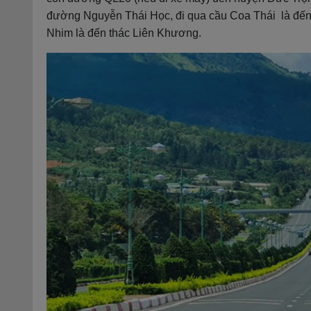
đường Nguyễn Thái Học, đi qua cầu Coa Thái là đế
Nhim là đến thác Liên Khương.