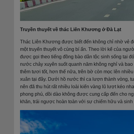
Truyền thuyết về thác Liên Khương ở Đà Lạt
Thác Liên Khương được biết đến không chỉ nhờ vẻ đ
một truyển thuyết vô cùng bí ẩn. Theo lời kể của ngườ
được gọi theo tiếng đồng bào dân tộc sinh sống tại đó.
nước chảy xuyên suốt quanh năm không nghỉ và bao 
thêm tươi tốt, hơn thế nữa, trên bờ còn mọc lên nhiều
xuân tại đây. Dưới hồ nước thì ca lượn thành vòng, t
nên đã thu hút rất nhiều loài kiến vàng lũ lượt kéo 
phong phú, dồi dào không được cung cấp đến cho ngư
khăn, trái ngược hoàn toàn với sự chiếm hữu và sinh 