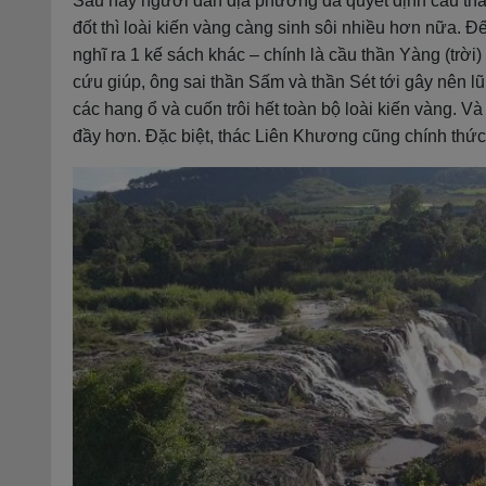
Sau này người dân địa phương đã quyết định cầu thần 
đốt thì loài kiến vàng càng sinh sôi nhiều hơn nữa. 
nghĩ ra 1 kế sách khác – chính là cầu thần Yàng (trờ
cứu giúp, ông sai thần Sấm và thần Sét tới gây nên 
các hang ổ và cuốn trôi hết toàn bộ loài kiến vàng. 
đầy hơn. Đặc biệt, thác Liên Khương cũng chính thức