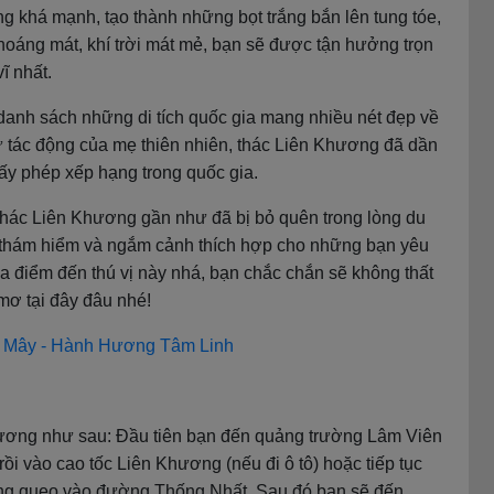
khá mạnh, tạo thành những bọt trắng bắn lên tung tóe,
hoáng mát, khí trời mát mẻ, bạn sẽ được tận hưởng trọn
ĩ nhất.
anh sách những di tích quốc gia mang nhiều nét đẹp về
 sự tác động của mẹ thiên nhiên, thác Liên Khương đã dần
giấy phép xếp hạng trong quốc gia.
ên thác Liên Khương gần như đã bị bỏ quên trong lòng du
ch thám hiểm và ngắm cảnh thích hợp cho những bạn yêu
ua điểm đến thú vị này nhá, bạn chắc chắn sẽ không thất
mơ tại đây đâu nhé!
n Mây - Hành Hương Tâm Linh
hương như sau: Đầu tiên bạn đến quảng trường Lâm Viên
 vào cao tốc Liên Khương (nếu đi ô tô) hoặc tiếp tục
ng quẹo vào đường Thống Nhất. Sau đó bạn sẽ đến