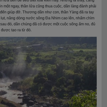
lửa đến để tiêu diệt loài kiến này. Nhưng là thay, càng
Đến một ngay, thần lửa cũng thua cuộc, dân làng đành phải
i) đến giúp đỡ. Thương dân như con, thần Yàng đã ra tay
lũ lụt, nâng dòng nước sông Đa Nhim cao lên, nhấm chìm
Và sau đó, dân chúng đã có được một cuộc sống ấm no, đủ
 được tạo ra từ đó.