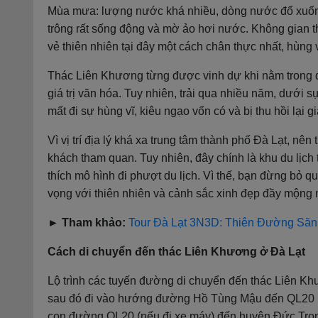
Mùa mưa: lượng nước khá nhiều, dòng nước đổ xuống 
trông rất sống động và mờ ảo hơi nước. Không gian t
vẻ thiên nhiên tại đây một cách chân thực nhất, hùng v
Thác Liên Khương từng được vinh dự khi nằm trong d
giá trị văn hóa. Tuy nhiên, trải qua nhiều năm, dưới
mất đi sự hùng vĩ, kiêu ngạo vốn có và bị thu hồi lại 
Vì vị trí địa lý khá xa trung tâm thành phố Đà Lạt, n
khách tham quan. Tuy nhiên, đây chính là khu du lị
thích mô hình đi phượt du lịch. Vì thế, bạn đừng bỏ q
vọng với thiên nhiên và cảnh sắc xinh đẹp đầy mộng 
► Tham khảo:
Tour Đà Lạt 3N3D: Thiên Đường Să
Cách di chuyển đến thác Liên Khương ở Đà Lạt
Lộ trình các tuyến đường di chuyển đến thác Liên K
sau đó đi vào hướng đường Hồ Tùng Mậu đến QL20 rồi
con đường QL20 (nếu đi xe máy) đến huyện Đức Trọ