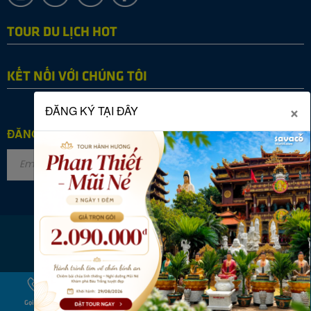
TOUR DU LỊCH HOT
KẾT NỐI VỚI CHÚNG TÔI
×
ĐĂNG KÝ TẠI ĐÂY
ĐĂNG KÝ NHẬN TIN
Copyright © 2022 SAVACO TOURIST. All rights reserved.
Online: 29
|
Tháng: 30338
|
Tổng: 2870971
Gọi ngay
Nhắn tin
Zalo Chat
Facebook
Chỉ đường