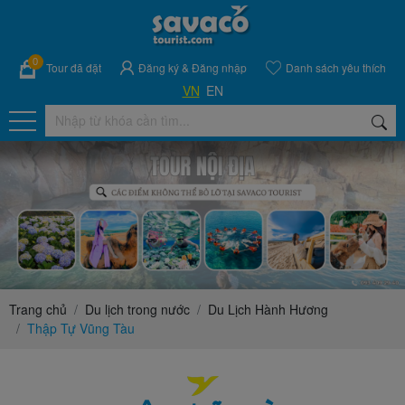
0
Tour đã đặt
Đăng ký
&
Đăng nhập
Danh sách yêu thích
VN
EN
Trang chủ
Du lịch trong nước
Du Lịch Hành Hương
Thập Tự Vũng Tàu