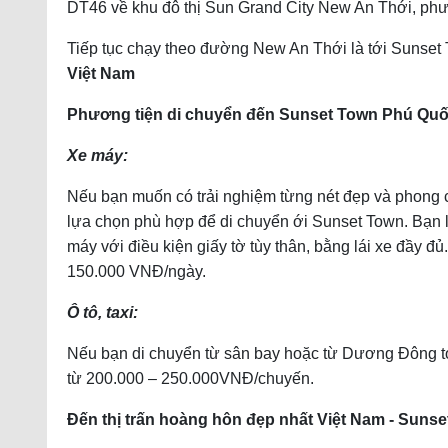
DT46 về khu đô thị Sun Grand City New An Thới, ph
Tiếp tục chạy theo đường New An Thới là tới Suns
Việt Nam
Phương tiện di chuyển đến Sunset Town Phú Qu
Xe máy:
Nếu bạn muốn có trải nghiệm từng nét đẹp và phong 
lựa chọn phù hợp để di chuyển ới Sunset Town. Bạn l
máy với điều kiện giấy tờ tùy thân, bằng lái xe đầy đ
150.000 VNĐ/ngày.
Ô tô, taxi:
Nếu bạn di chuyển từ sân bay hoặc từ Dương Đông tới
từ 200.000 – 250.000VNĐ/chuyến.
Đến thị trấn hoàng hôn đẹp nhất Việt Nam - Sunse