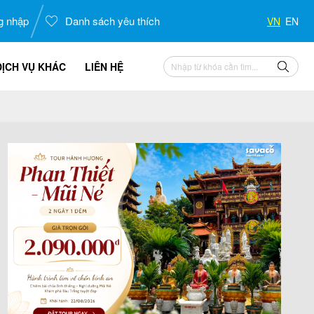
g nhập
Danh sách yêu thích
VN
EN
DỊCH VỤ KHÁC
LIÊN HỆ