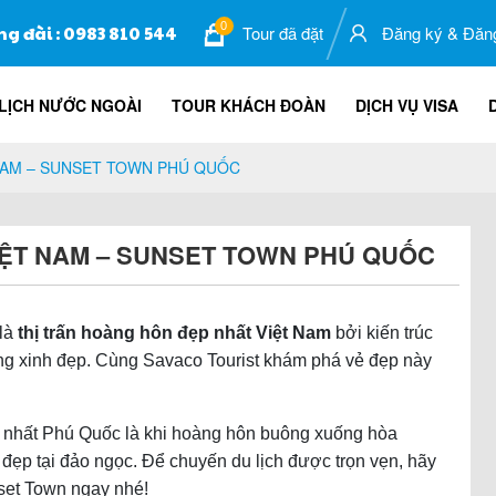
0
ng đài : 0983 810 544
Tour đã đặt
Đăng ký
&
Đăn
LỊCH NƯỚC NGOÀI
TOUR KHÁCH ĐOÀN
DỊCH VỤ VISA
NAM – SUNSET TOWN PHÚ QUỐC
IỆT NAM – SUNSET TOWN PHÚ QUỐC
 là
thị trấn hoàng hôn đẹp nhất Việt Nam
bởi kiến trúc
ợng xinh đẹp. Cùng Savaco Tourist khám phá vẻ đẹp này
đẹp nhất Phú Quốc là khi hoàng hôn buông xuống hòa
đẹp tại đảo ngọc. Để chuyến du lịch được trọn vẹn, hãy
nset Town ngay nhé!