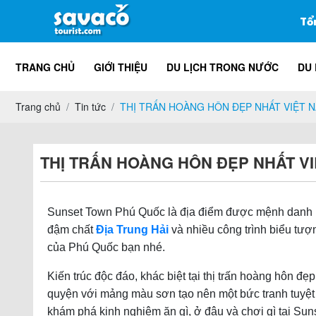
Tổ
TRANG CHỦ
GIỚI THIỆU
DU LỊCH TRONG NƯỚC
DU 
Trang chủ
Tin tức
THỊ TRẤN HOÀNG HÔN ĐẸP NHẤT VIỆT 
THỊ TRẤN HOÀNG HÔN ĐẸP NHẤT V
Sunset Town Phú Quốc là địa điểm được mệnh danh
đậm chất
Địa Trung Hải
và nhiều công trình biểu tư
của Phú Quốc bạn nhé.
Kiến trúc độc đáo, khác biệt tại thị trấn hoàng hôn 
quyện với mảng màu sơn tạo nên một bức tranh tuyệt 
khám phá kinh nghiệm ăn gì, ở đâu và chơi gì tại Su