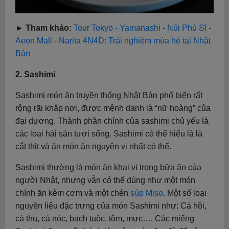
► Tham khảo:
Tour Tokyo - Yamanashi - Núi Phú Sĩ -
Aeon Mall - Narita 4N4D: Trải nghiệm mùa hè tại Nhật
Bản
2. Sashimi
Sashimi món ăn truyền thống Nhật Bản phổ biến rất
rộng rãi khắp nơi, được mệnh danh là “nữ hoàng” của
đại dương. Thành phần chính của sashimi chủ yếu là
các loại hải sản tươi sống. Sashimi có thể hiểu là là
cắt thịt và ăn món ăn nguyên vị nhất có thể.
Sashimi thường là món ăn khai vị trong bữa ăn của
người Nhật, nhưng vẫn có thể dùng như một món
chính ăn kèm cơm và một chén
súp Miso
. Một số loại
nguyên liệu đặc trưng của món Sashimi như: Cá hồi,
cá thu, cá nóc, bạch tuộc, tôm, mực…. Các miếng