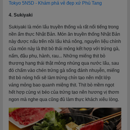
Tokyo 5N5D - Khám phá vẻ đẹp xứ Phù Tang
4. Sukiyaki
Sukiyaki là món lẩu truyền thống và rất nổi tiếng trong
nền ẩm thực Nhật Bản. Món ăn truyền thống Nhật Bản
này được nấu trên nồi lẩu khá nông, nguyên liệu chính
của món này là thịt bò thái mỏng kết hợp với trứng gà,
nấm, đậu phụ, hành, rau... Những miếng thịt bò
thượng hạng thái thật mỏng nhúng qua nước lẩu, sau
đó chấm vào chén trứng gà sống đánh nhuyễn, miếng
thịt bò nóng hổi sẽ làm trứng chín tạo nên một lớp
váng mỏng bao quanh miệng thịt. Thịt bò mềm ngọt
hết hợp cùng vị béo của trứng tạo nên hương vị thơm
ngon mà nghe qua cũng đủ làm thực khách xiêu lòng.