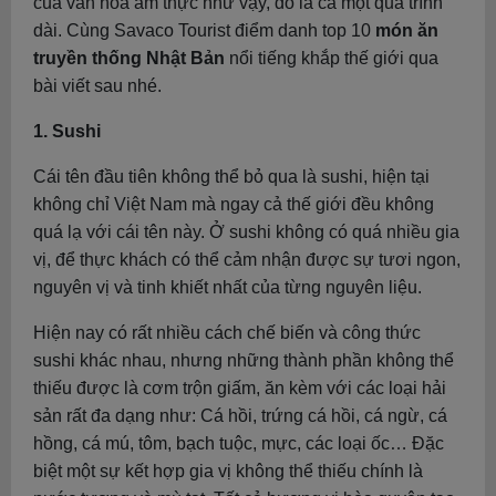
của văn hóa ẩm thực như vậy, đó là cả một quá trình
dài. Cùng Savaco Tourist điểm danh top 10
món ăn
truyền thống Nhật Bản
nổi tiếng khắp thế giới qua
bài viết sau nhé.
1. Sushi
Cái tên đầu tiên không thể bỏ qua là sushi, hiện tại
không chỉ Việt Nam mà ngay cả thế giới đều không
quá lạ với cái tên này. Ở sushi không có quá nhiều gia
vị, để thực khách có thể cảm nhận được sự tươi ngon,
nguyên vị và tinh khiết nhất của từng nguyên liệu.
Hiện nay có rất nhiều cách chế biến và công thức
sushi khác nhau, nhưng những thành phần không thể
thiếu được là cơm trộn giấm, ăn kèm với các loại hải
sản rất đa dạng như: Cá hồi, trứng cá hồi, cá ngừ, cá
hồng, cá mú, tôm, bạch tuộc, mực, các loại ốc… Đặc
biệt một sự kết hợp gia vị không thể thiếu chính là