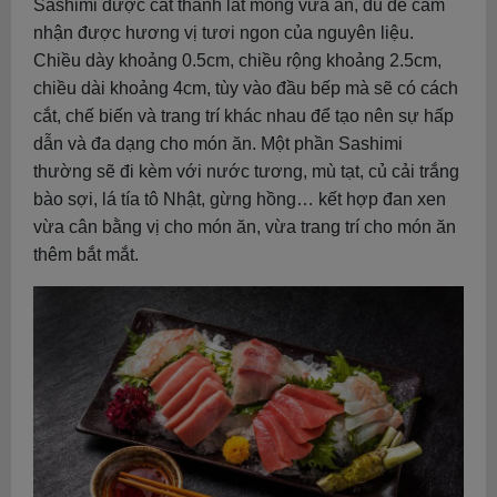
Sashimi được cắt thành lát mỏng vừa ăn, đủ để cảm
nhận được hương vị tươi ngon của nguyên liệu.
Chiều dày khoảng 0.5cm, chiều rộng khoảng 2.5cm,
chiều dài khoảng 4cm, tùy vào đầu bếp mà sẽ có cách
cắt, chế biến và trang trí khác nhau để tạo nên sự hấp
dẫn và đa dạng cho món ăn. Một phần Sashimi
thường sẽ đi kèm với nước tương, mù tạt, củ cải trắng
bào sợi, lá tía tô Nhật, gừng hồng… kết hợp đan xen
vừa cân bằng vị cho món ăn, vừa trang trí cho món ăn
thêm bắt mắt.