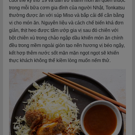
cuối thế kỷ thứ 19 và dần trở thành món ăn quen thuộc
trong mỗi bữa cơm gia đình của người Nhật, Tonkatsu
thường được ăn với súp Miso và bắp cải để cân bằng
vị cho món ăn. Nguyên liệu và cách chế biến khá đơn
giản, thịt heo được tẩm ướp gia vị sau đó chiên với
bột chiên xù trong chảo ngập dầu khiến món ăn chính
đều trong mềm ngoài giòn tạo nên hương vị béo ngậy,
kết hợp thêm nước sốt mặn mặn ngọt ngọt sẽ khiến
thực khách không thể kiềm lòng muốn nếm thử.