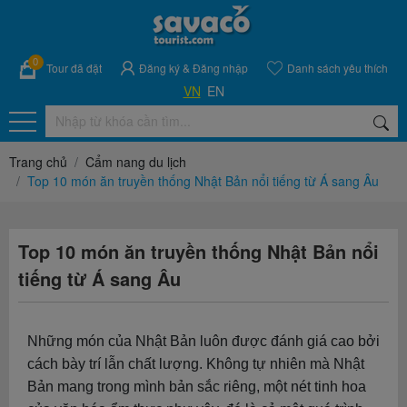
0
Tour đã đặt
Đăng ký
&
Đăng nhập
Danh sách yêu thích
VN
EN
Trang chủ
Cẩm nang du lịch
Top 10 món ăn truyền thống Nhật Bản nổi tiếng từ Á sang Âu
Top 10 món ăn truyền thống Nhật Bản nổi
tiếng từ Á sang Âu
Những món của Nhật Bản luôn được đánh giá cao bởi
cách bày trí lẫn chất lượng. Không tự nhiên mà Nhật
Bản mang trong mình bản sắc riêng, một nét tinh hoa