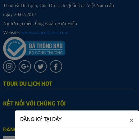
Thao và Du Lịch, Cục Du Lịch Quốc Gia Việt Nam cấp
ngày 20/07/2017
Người đại diện: Ông Đoàn Hữu Hiển
Website:
www.savacotourist.com
TOUR DU LỊCH HOT
KẾT NỐI VỚI CHÚNG TÔI
×
ĐĂNG KÝ TẠI ĐÂY
ĐĂNG KÝ NHẬN TIN