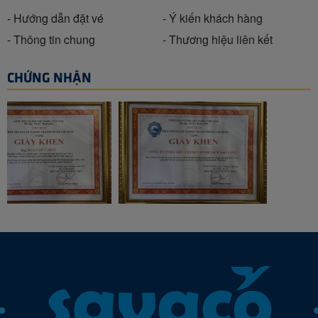
- Hướng dẫn đặt vé
- Ý kiến khách hàng
- Thông tin chung
- Thương hiệu liên kết
CHỨNG NHẬN