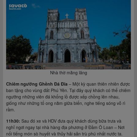
Nhà thờ mằng lăng
Chiêm ngưỡng Ghềnh Đá Đĩa
– Một kỳ quan thiên nhiên được
ban tặng cho vùng đất Phú Yên. Tại đây quý khách có thể chiêm
ngưỡng những viên đá khổng lồ được xếp chồng lên nhau,
giống như những tổ ong nằm giữa biển, nghe tiếng sóng vỗ rì
rầm.
11h30:
Sau đó xe và HDV đưa quý khách dùng bữa trưa và
nghỉ ngơi ngay tại nhà hàng địa phương ở Đầm Ô Loan – Nơi
nổi tiếng món sò huyết và thủy hải sản trù phú nhất nước ta.