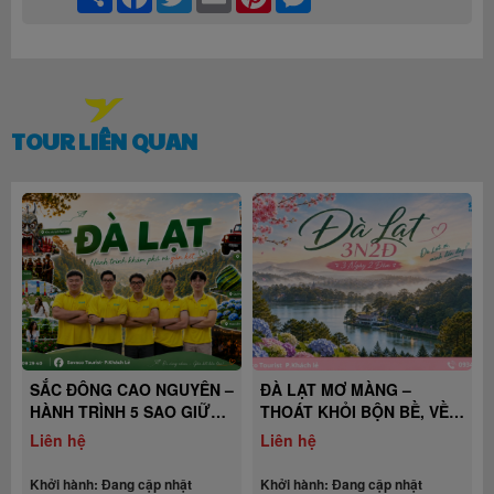
TOUR LIÊN QUAN
TOUR RETREAT CH
LÀNH 2N1Đ – CHẠM
CHẠM LẠI BÌNH YÊN
Liên hệ
THIÊN NHIÊN
 NGUYÊN –
ĐÀ LẠT MƠ MÀNG –
SAO GIỮA
THOÁT KHỎI BỘN BỀ, VỀ
HOA
VỚI THIÊN NHIÊN
Liên hệ
ập nhật
Khởi hành: Đang cập nhật
Khởi hành: Đang cập nh