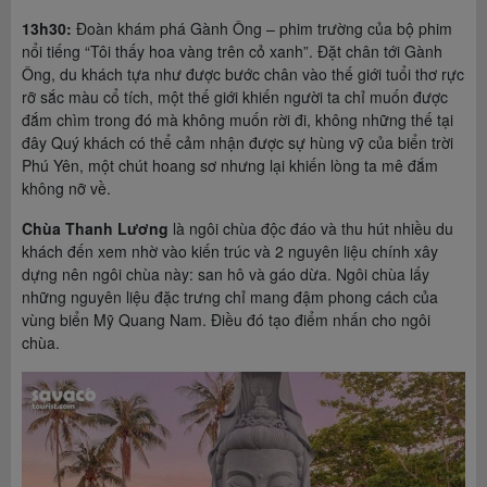
13h30:
Đoàn khám phá Gành Ông – phim trường của bộ phim
nổi tiếng “Tôi thấy hoa vàng trên cỏ xanh”. Đặt chân tới Gành
Ông, du khách tựa như được bước chân vào thế giới tuổi thơ rực
rỡ sắc màu cổ tích, một thế giới khiến người ta chỉ muốn được
đắm chìm trong đó mà không muốn rời đi, không những thế tại
đây Quý khách có thể cảm nhận được sự hùng vỹ của biển trời
Phú Yên, một chút hoang sơ nhưng lại khiến lòng ta mê đắm
không nỡ về.
Chùa Thanh Lương
là ngôi chùa độc đáo và thu hút nhiều du
khách đến xem nhờ vào kiến trúc và 2 nguyên liệu chính xây
dựng nên ngôi chùa này: san hô và gáo dừa. Ngôi chùa lấy
những nguyên liệu đặc trưng chỉ mang đậm phong cách của
vùng biển Mỹ Quang Nam. Điều đó tạo điểm nhấn cho ngôi
chùa.