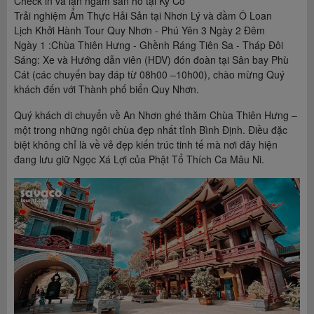
Check in và lặn ngắm san hô tại Kỳ Co
Trải nghiệm Ẩm Thực Hải Sản tại Nhơn Lý và đầm Ô Loan
Lịch Khởi Hành Tour Quy Nhơn - Phú Yên 3 Ngày 2 Đêm
Ngày 1 :Chùa Thiên Hưng - Ghềnh Ráng Tiên Sa - Tháp Đôi
Sáng: Xe và Hướng dẫn viên (HDV) đón đoàn tại Sân bay Phù
Cát (các chuyến bay đáp từ 08h00 –10h00), chào mừng Quý
khách đến với Thành phố biển Quy Nhơn.
Quý khách di chuyển về An Nhơn ghé thăm Chùa Thiên Hưng –
một trong những ngôi chùa đẹp nhất tỉnh Bình Định. Điều đặc
biệt không chỉ là về vẻ đẹp kiến trúc tinh tế mà nơi đây hiện
đang lưu giữ Ngọc Xá Lợi của Phật Tổ Thích Ca Mâu Ni.