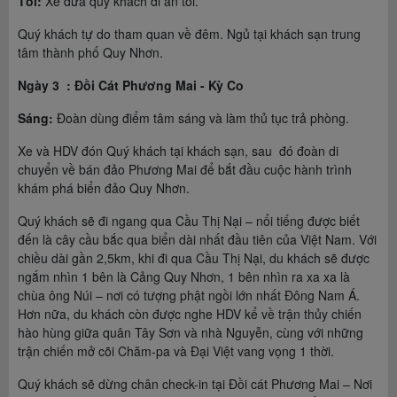
Tối:
Xe đưa quý khách đi ăn tối.
Quý khách tự do tham quan về đêm. Ngủ tại khách sạn trung
tâm thành phố Quy Nhơn.
Ngày 3 : Đồi Cát Phương Mai - Kỳ Co
Sáng:
Đoàn dùng điểm tâm sáng và làm thủ tục trả phòng.
Xe và HDV đón Quý khách tại khách sạn, sau đó đoàn di
chuyển về bán đảo Phương Mai để bắt đầu cuộc hành trình
khám phá biển đảo Quy Nhơn.
Quý khách sẽ đi ngang qua Cầu Thị Nại – nổi tiếng được biết
đến là cây cầu bắc qua biển dài nhất đầu tiên của Việt Nam. Với
chiều dài gần 2,5km, khi đi qua Cầu Thị Nại, du khách sẽ được
ngắm nhìn 1 bên là Cảng Quy Nhơn, 1 bên nhìn ra xa xa là
chùa ông Núi – nơi có tượng phật ngồi lớn nhất Đông Nam Á.
Hơn nữa, du khách còn được nghe HDV kể về trận thủy chiến
hào hùng giữa quân Tây Sơn và nhà Nguyễn, cùng với những
trận chiến mở cõi Chăm-pa và Đại Việt vang vọng 1 thời.
Quý khách sẽ dừng chân check-in tại Đồi cát Phương Mai – Nơi