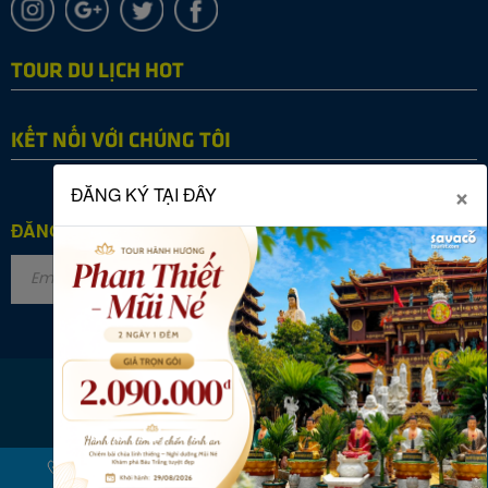
TOUR DU LỊCH HOT
KẾT NỐI VỚI CHÚNG TÔI
×
ĐĂNG KÝ TẠI ĐÂY
ĐĂNG KÝ NHẬN TIN
Copyright © 2022 SAVACO TOURIST. All rights reserved.
Online: 28
|
Tháng: 27037
|
Tổng: 2867670