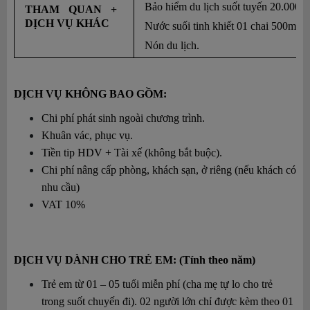
Bảo hiểm du lịch suốt tuyến 20.000.0
THAM QUAN + 
DỊCH VỤ KHÁC
Nước suối tinh khiết 01 chai 500ml 
Nón du lịch.
DỊCH VỤ KHÔNG BAO GỒM: 
Chi phí phát sinh ngoài chương trình.
Khuân vác, phục vụ.
Tiền tip HDV + Tài xế (không bắt buộc).
Chi phí nâng cấp phòng, khách sạn, ở riêng (nếu khách có 
nhu cầu)
VAT 10% 
DỊCH VỤ DÀNH CHO TRẺ EM: (Tính theo năm)
Trẻ em từ 01 – 05 tuổi miễn phí (cha mẹ tự lo cho trẻ 
trong suốt chuyến đi). 
02 người lớn chỉ được kèm theo 01 