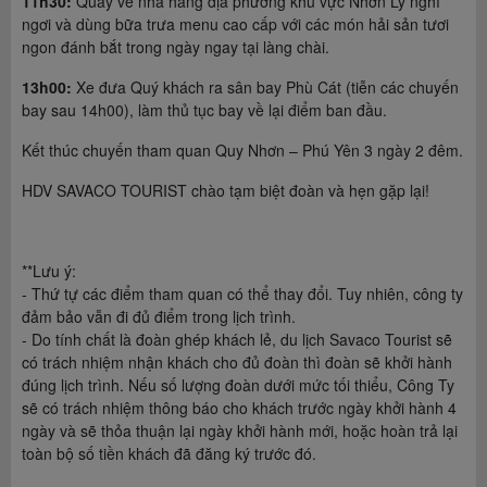
11h30:
Quay về nhà hàng địa phương khu vực Nhơn Lý nghỉ
ngơi và dùng bữa trưa menu cao cấp với các món hải sản tươi
ngon đánh bắt trong ngày ngay tại làng chài.
13h00:
Xe đưa Quý khách ra sân bay Phù Cát (tiễn các chuyến
bay sau 14h00), làm thủ tục bay về lại điểm ban đầu.
Kết thúc chuyến tham quan Quy Nhơn – Phú Yên 3 ngày 2 đêm.
HDV SAVACO TOURIST chào tạm biệt đoàn và hẹn gặp lại!
**Lưu ý:
- Thứ tự các điểm tham quan có thể thay đổi. Tuy nhiên, công ty
đảm bảo vẫn đi đủ điểm trong lịch trình.
- Do tính chất là đoàn ghép khách lẻ, du lịch Savaco Tourist sẽ
có trách nhiệm nhận khách cho đủ đoàn thì đoàn sẽ khởi hành
đúng lịch trình. Nếu số lượng đoàn dưới mức tối thiểu, Công Ty
sẽ có trách nhiệm thông báo cho khách trước ngày khởi hành 4
ngày và sẽ thỏa thuận lại ngày khởi hành mới, hoặc hoàn trả lại
toàn bộ số tiền khách đã đăng ký trước đó.