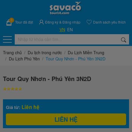
0
Tour đã đặt
Đăng ký
&
Đăng nhập
Danh sách yêu thích
VN
EN
Trang chủ
Du lịch trong nước
Du Lịch Miền Trung
Du Lịch Phú Yên
Tour Quy Nhơn - Phú Yên 3N2D
Tour Quy Nhơn - Phú Yên 3N2D
Liên hệ
Giá từ:
LIÊN HỆ