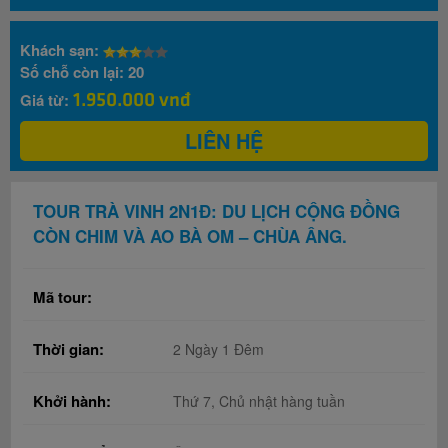
Khách sạn:
Số chỗ còn lại:
20
1.950.000 vnđ
Giá từ:
LIÊN HỆ
TOUR TRÀ VINH 2N1Đ: DU LỊCH CỘNG ĐỒNG
CÒN CHIM VÀ AO BÀ OM – CHÙA ÂNG.
Mã tour:
Thời gian:
2 Ngày 1 Đêm
Khởi hành:
Thứ 7, Chủ nhật hàng tuần