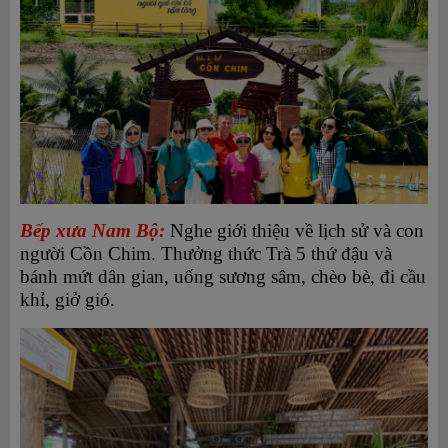
Bếp xưa Nam Bộ:
Nghe giới thiệu về lịch sử và con
người Cồn Chim. Thưởng thức Trà 5 thứ đậu và
bánh mứt dân gian, uống sương sâm, chèo bè, đi cầu
khỉ, giở gió.