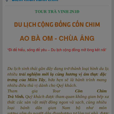
TOUR TRÀ VINH
2N1Đ
DU LỊCH CỘNG ĐỒNG CỒN CHIM
AO BÀ OM - CHÙA ÂNG
“Đi để hiểu, sống để yêu – Du lịch cộng đồng mở lòng kết
nối”
Du lịch sinh thái gần đây đang trở thành loại hình du lịch
nhiều
trải nghiệm mới lạ cùng hương vị ẩm thực đặc
trưng của Miền Tây
, hứa hẹn sẽ là hành trình mang
nhiều điều thú vị dành cho Quý khách.
Tham gia Tour
Cồn Chim
Trà Vinh,
Quý khách được tham quan không gian bếp xưa,
thức các sản vật miệt đồng ngon và sạch, cùng nhiều
loại bánh dân gian Nam bộ như món
sương sâm do người dân địaphương tự làm tại nhà, được uố