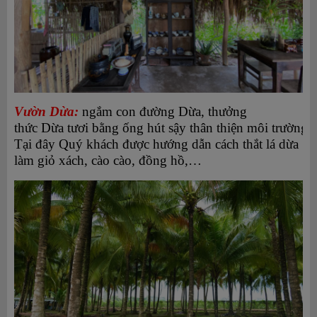
Vườn Dừa:
ngắm con đường Dừa, thưởng
thức Dừa tươi bằng ống hút sậy thân thiện môi trường.
Tại đây Quý khách được hướng dẫn cách thắt lá dừa
làm giỏ xách, cào cào, đồng hồ,…