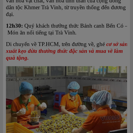
văn hóa vật chất, văn hóa tinh thần của cộng đồng
dân tộc Khmer Trà Vinh, từ truyền thống đến đương
đại.
12h30:
Quý khách thưởng thức Bánh canh Bến Có –
Món ăn nổi tiếng tại Trà
Vinh.
Di chuyển về TP.HCM, trên đường về, ghé
cơ sở sản
xuất kẹo dừa thưởng thức đặc sản và mua về làm
quà tặng.