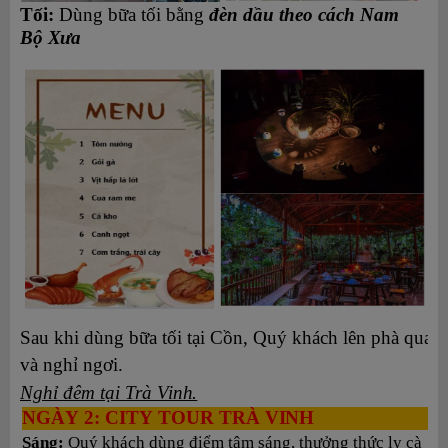
Tối:
Dùng bữa tối bằng
đèn dầu theo cách Nam
Bộ
Xưa
Sau khi dùng bữa tối tại Cồn, Quý khách lên phà quay
và nghỉ ngơi.
Nghỉ đêm tại Trà
Vinh.
NGÀY 2: CITY TOUR TRÀ
VINH
Sáng:
Quý khách dùng điểm tâm sáng, thưởng thức ly cà