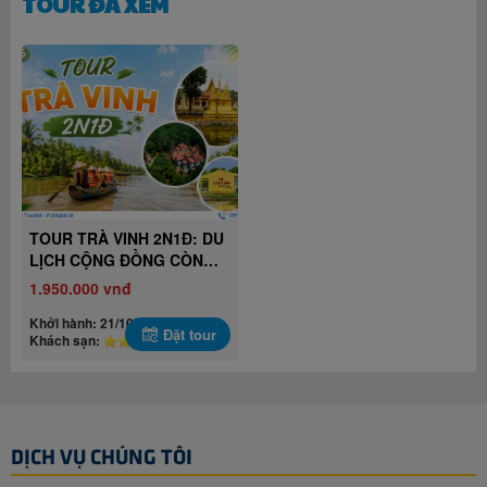
TOUR ĐÃ XEM
TOUR TRÀ VINH 2N1Đ: DU
LỊCH CỘNG ĐỒNG CÒN
CHIM VÀ AO BÀ OM –
1.950.000 vnđ
CHÙA ÂNG.
Khởi hành: 21/10/2026
Đặt tour
Khách sạn:
DỊCH VỤ CHÚNG TÔI