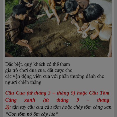
Đặc biệt, quý khách có thể tham
gia trò chơi đua cua, đặt cược cho
các vận động viên cua
với phần thưởng dành cho
người chiến thắng
Câu Cua (từ tháng 3 – tháng 9) hoặc Câu Tôm
Càng xanh (từ tháng 9 – tháng
3):
tận tay câu cua,câu tôm hoặc chày tôm càng xanh,
“Con tôm nó ôm cây lúa”.