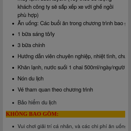
khách công ty sẽ sắp xếp xe với ghế ngồi
phù hợp)
Ăn uống: Các buổi ăn trong chương trình bao
gồ
1 bữa sáng
tô/ly
3 bữa
chính
Hướng dẫn viên chuyên nghiệp, nhiệt tình, chu
đ
Khăn lạnh, nước suối 1 chai
500ml/ngày/người
Nón du
lịch
Vé tham quan theo chương
trình
Bảo hiểm du
lịch
KHÔNG BAO GỒM
:
Vui chơi giải trí cá nhân, và các chi phí ăn uốn