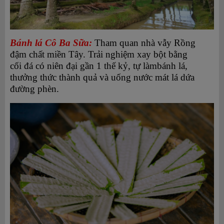
Bánh lá Cô Ba Sữa:
Tham quan nhà vẫy Rồng
đậm chất miền Tây. Trải nghiệm xay bột bằng
cối đá có niên đại gần 1 thế kỷ, tự làmbánh lá,
thưởng thức thành quả và uống nước mát lá dứa
đường phèn.