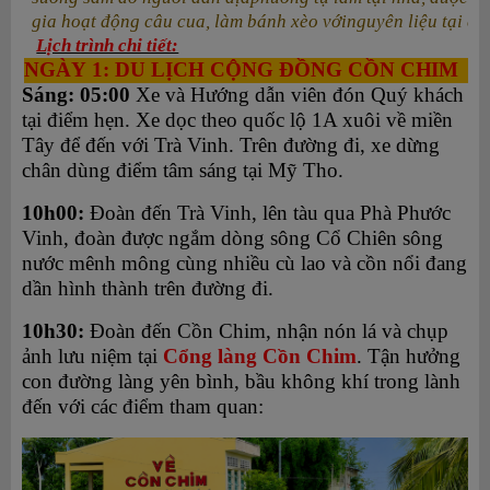
gia hoạt động câu cua, làm bánh xèo vớinguyên liệu tại ch
Lịch trình chi tiết:
NGÀY 1: DU LỊCH CỘNG ĐỒNG CỒN
CHIM
Sáng: 05:00
Xe và Hướng dẫn viên đón Quý khách
tại điểm hẹn. Xe dọc theo quốc lộ 1A xuôi về miền
Tây để đến với Trà Vinh. Trên đường đi, xe dừng
chân dùng điểm tâm sáng tại Mỹ Tho.
10h00:
Đoàn đến Trà Vinh, lên tàu qua Phà Phước
Vinh, đoàn được ngắm dòng sông Cổ Chiên sông
nước mênh mông cùng nhiều cù lao và cồn nổi đang
dần hình thành trên đường đi.
10h30:
Đoàn đến Cồn Chim, nhận nón lá và chụp
ảnh lưu niệm tại
Cổng làng Cồn Chim
. Tận hưởng
con đường làng yên bình, bầu không khí trong lành
đến với các điểm tham quan: