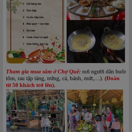
Tham gia mua sắm ở Chợ Quê:
nơi người dân buôn b
tôm, rau tập tàng, trứng, cá, bánh, mứt,…).
(Đoàn
từ 50 khách trở lên).