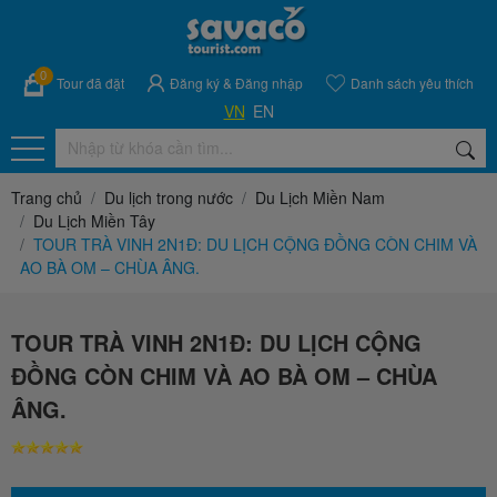
0
Tour đã đặt
Đăng ký
&
Đăng nhập
Danh sách yêu thích
VN
EN
Trang chủ
Du lịch trong nước
Du Lịch Miền Nam
Du Lịch Miền Tây
TOUR TRÀ VINH 2N1Đ: DU LỊCH CỘNG ĐỒNG CÒN CHIM VÀ
AO BÀ OM – CHÙA ÂNG.
TOUR TRÀ VINH 2N1Đ: DU LỊCH CỘNG
ĐỒNG CÒN CHIM VÀ AO BÀ OM – CHÙA
ÂNG.