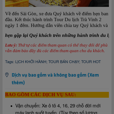
Về đến Sài Gòn, xe đưa Quý khách về điểm hẹn ban
đầu. Kết thúc hành trình Tour Du lịch Trà Vinh 2
ngày 1 đêm. Hướng dẫn viên chia tay Quý khách
và
hẹn gặp lại Quý khách trên những hành trình du lịch
Lưu ý:
Thứ tự các điểm tham quan có thể thay đổi để phù hợp 
vẫn đảm bảo đầy đủ các điểm tham quan cho du khách.
Tags:
LỊCH KHỞI HÀNH
;
TOUR BÁN CHẠY
;
TOUR HOT
Dịch vụ bao gồm và không bao gồm (Xem
thêm)
BAO GỒM CÁC DỊCH VỤ
SAU:
Vận chuyển: Xe ô tô 4, 16, 29 chỗ đời mới
máy lạnh suốt tuyến. (Tùy theo số lượng