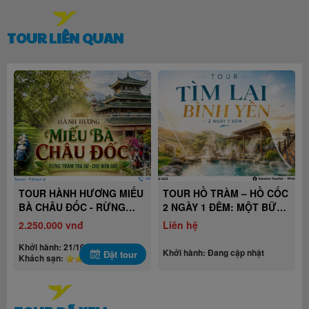
TOUR LIÊN QUAN
TOUR HÀNH HƯƠNG MIẾU
TOUR HỒ TRÀM – HỒ CỐC
BÀ CHÂU ĐỐC - RỪNG
2 NGÀY 1 ĐÊM: MỘT BỮA
TRÀM TRÀ SƯ - CHỢ BIÊN
CƠM - MỘT CHÚT YÊN -
đ
2.250.000 vnđ
Liên hệ
GIỚI
MỘT LẦN ĐƯỢC LẮNG
Khởi hành: 21/10/2026
NGHE
Khởi hành: Đang cập nhật
Đặt tour
Khách sạn: