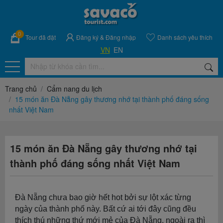
0
Tour đã đặt
Đăng ký
&
Đăng nhập
Danh sách yêu thích
VN
EN
Trang chủ
Cẩm nang du lịch
15 món ăn Đà Nẵng gây thương nhớ tại thành phố đáng sống
nhất Việt Nam
15 món ăn Đà Nẵng gây thương nhớ tại
thành phố đáng sống nhất Việt Nam
Đà Nẵng chưa bao giờ hết hot bởi sự lột xác từng
ngày của thành phố này. Bất cứ ai tới đây cũng đều
thích thú những thứ mới mẻ của Đà Nẵng, ngoài ra thì