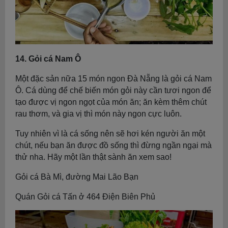
14. Gỏi cá Nam Ô
Một đặc sản nữa 15 món ngon Đà Nẵng là gỏi cá Nam
Ô. Cá dùng để chế biến món gỏi này cần tươi ngon để
tạo được vị ngon ngọt của món ăn; ăn kèm thêm chút
rau thơm, và gia vị thì món này ngon cực luôn.
Tuy nhiên vì là cá sống nên sẽ hơi kén người ăn một
chút, nếu bạn ăn được đồ sống thì đừng ngần ngại mà
thử nha. Hãy một lần thật sành ăn xem sao!
Gỏi cá Bà Mì, đường Mai Lão Bạn
Quán Gỏi cá Tấn ở 464 Điện Biên Phủ