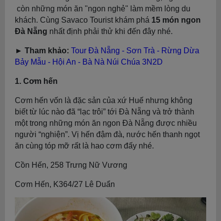
còn những món ăn "ngon nghẻ" làm mềm lòng du
khách. Cùng Savaco Tourist khám phá
15 món ngon
Đà Nẵng
nhất định phải thử khi đến đây nhé.
► Tham khảo:
Tour Đà Nẵng - Sơn Trà - Rừng Dừa
Bảy Mẫu - Hội An - Bà Nà Núi Chúa 3N2D
1. Cơm hến
Cơm hến vốn là đặc sản của xứ Huế nhưng không
biết từ lúc nào đã “lạc trôi” tới Đà Nẵng và trở thành
một trong những món ăn ngon Đà Nẵng được nhiều
người “nghiện”. Vị hến đậm đà, nước hến thanh ngọt
ăn cùng tóp mỡ rất là hao cơm đấy nhé.
Cồn Hến, 258 Trưng Nữ Vương
Cơm Hến, K364/27 Lê Duẩn