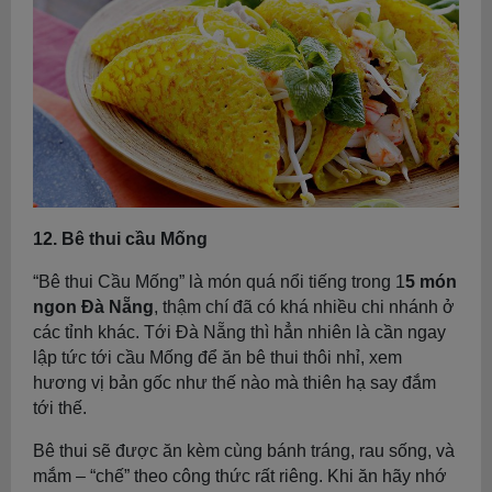
12. Bê thui cầu Mống
“Bê thui Cầu Mống” là món quá nổi tiếng trong 1
5 món
ngon Đà Nẵng
, thậm chí đã có khá nhiều chi nhánh ở
các tỉnh khác. Tới Đà Nẵng thì hẳn nhiên là cần ngay
lập tức tới cầu Mống để ăn bê thui thôi nhỉ, xem
hương vị bản gốc như thế nào mà thiên hạ say đắm
tới thế.
Bê thui sẽ được ăn kèm cùng bánh tráng, rau sống, và
mắm – “chế” theo công thức rất riêng. Khi ăn hãy nhớ