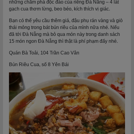
những chấm phá độc đáo của riêng Đà Nẵng – 4 lát
gạch cua thơm lừng, beo béo, kích thích vị giác.
Bạn có thể yêu cầu thêm giá, đậu phụ rán vàng và giò
thái mỏng trong bát bún riêu của mình nữa nhé. Nếu
đã tới Đà Nẵng mà bỏ qua món này trong danh sách
15 món ngon Đà Nẵng thì thật là phí phạm đấy nhé.
Quán Bà Toải, 104 Trần Cao Vân
Bún Riêu Cua, số 8 Yên Bái