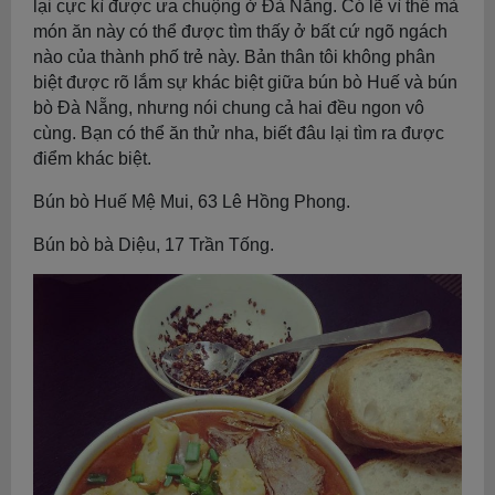
lại cực kì được ưa chuộng ở Đà Nẵng. Có lẽ vì thế mà
món ăn này có thể được tìm thấy ở bất cứ ngõ ngách
nào của thành phố trẻ này. Bản thân tôi không phân
biệt được rõ lắm sự khác biệt giữa bún bò Huế và bún
bò Đà Nẵng, nhưng nói chung cả hai đều ngon vô
cùng. Bạn có thể ăn thử nha, biết đâu lại tìm ra được
điểm khác biệt.
Bún bò Huế Mệ Mui, 63 Lê Hồng Phong.
Bún bò bà Diệu, 17 Trần Tống.