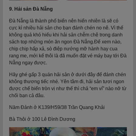
9. Hải sản Đà Nẵng
Đà Nẵng là thành phố biển nên hiển nhiên là sẽ có
cực kì nhiều hải sản cho bạn đánh chén no nê. Vì thế
không quá khó hiểu khi hải sản chễm chệ trong danh
sách top những món ăn ngon Đà Nẵng.Để xem nào,
chip chip hấp xả, sò điệp nướng mỡ hành hay cua
rang me, mới kể thôi là đã muốn đặt vé máy bay tới Đà
Nẵng ngay được.
Hãy ghé gấp 3 quán hải sản ở dưới đây để đánh chén
không thương tiếc nhé. Yên tâm đi, hải sản tươi ngon
được chế biến tròn vị như thế thì chả “em ví” nào nỡ từ
chối bạn cả đâu.
Năm Đảnh ở K139/H59/38 Trần Quang Khải
Bà Thôi ở 100 Lê Đình Dương