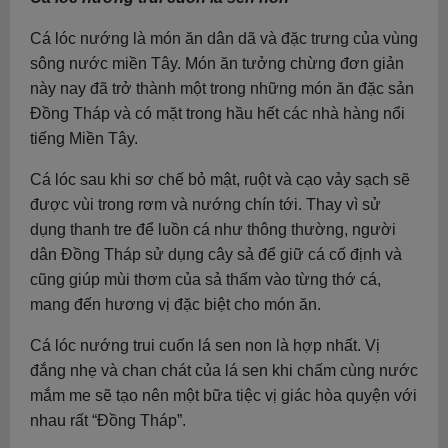
Cá lóc nướng là món ăn dân dã và đặc trưng của vùng
sông nước miền Tây. Món ăn tưởng chừng đơn giản
này nay đã trở thành một trong những món ăn đặc sản
Đồng Tháp và có mặt trong hầu hết các nhà hàng nổi
tiếng Miền Tây.
Cá lóc sau khi sơ chế bỏ mật, ruột và cạo vảy sạch sẽ
được vùi trong rơm và nướng chín tới. Thay vì sử
dụng thanh tre để luồn cá như thông thường, người
dân Đồng Tháp sử dụng cây sả để giữ cá cố định và
cũng giúp mùi thơm của sả thấm vào từng thớ cá,
mang đến hương vị đặc biệt cho món ăn.
Cá lóc nướng trui cuốn lá sen non là hợp nhất. Vị
đắng nhẹ và chan chát của lá sen khi chấm cùng nước
mắm me sẽ tạo nên một bữa tiệc vị giác hòa quyện với
nhau rất “Đồng Tháp”.