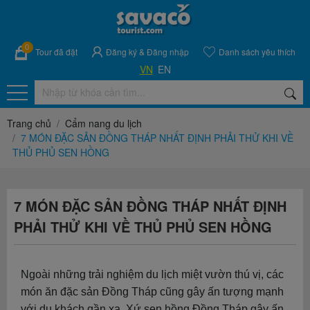
0
Tour đã đặt
Đăng ký
&
Đăng nhập
Danh sách yêu thích
VN
EN
Trang chủ
Cẩm nang du lịch
7 MÓN ĐẶC SẢN ĐỒNG THÁP NHẤT ĐỊNH PHẢI THỬ KHI VỀ
THỦ PHỦ SEN HỒNG
7 MÓN ĐẶC SẢN ĐỒNG THÁP NHẤT ĐỊNH
PHẢI THỬ KHI VỀ THỦ PHỦ SEN HỒNG
Ngoài những trải nghiệm du lịch miệt vườn thú vị, các
món ăn đặc sản Đồng Tháp cũng gây ấn tượng mạnh
với du khách gần xa. Xứ sen hồng Đồng Tháp gây ấn