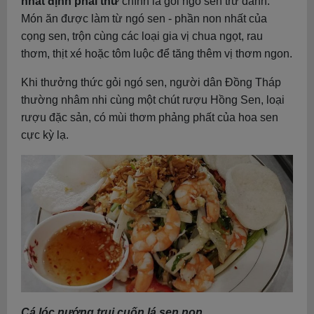
nhất định phải thử
chính là gỏi ngó sen trứ danh.
Món ăn được làm từ ngó sen - phần non nhất của
cọng sen, trộn cùng các loại gia vị chua ngọt, rau
thơm, thịt xé hoặc tôm luộc để tăng thêm vị thơm ngon.
Khi thưởng thức gỏi ngó sen, người dân Đồng Tháp
thường nhâm nhi cùng một chút rượu Hồng Sen, loại
rượu đặc sản, có mùi thơm phảng phất của hoa sen
cực kỳ lạ.
Cá lóc nướng trui cuốn lá sen non