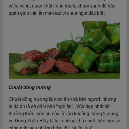
và lá vung, quấn chặt trong lớp lá chuối xanh để bảo
quản giúp thịt lên men tạo vị chua ngọt đặc biệt.
Chuột đồng nướng
Chuột đồng nướng là món ăn khá kén người, nhưng
ai đã ăn là sẽ đảm bảo “nghiện”. Mùa đẹp nhất để
thưởng thức món ăn này là vào khoảng tháng 2, đúng
vụ Đông Xuân. Đây là lúc những chú chuột béo tròn và
căng mẩy sau những bữa tiệc “buffet lúa”.