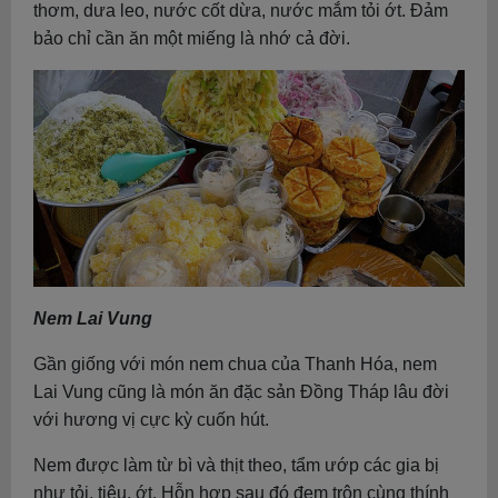
thơm, dưa leo, nước cốt dừa, nước mắm tỏi ớt. Đảm
bảo chỉ cần ăn một miếng là nhớ cả đời.
Nem Lai Vung
Gần giống với món nem chua của Thanh Hóa, nem
Lai Vung cũng là món ăn đặc sản Đồng Tháp lâu đời
với hương vị cực kỳ cuốn hút.
Nem được làm từ bì và thịt theo, tẩm ướp các gia bị
như tỏi, tiêu, ớt. Hỗn hợp sau đó đem trộn cùng thính