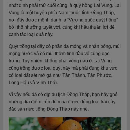
nhất định phải thử cuối cùng là quý hồng Lai Vung. Lai
Vung là một huyện phía Nam thuộc tỉnh Đồng Tháp,
nơi đây được mệnh danh là “Vương quốc quýt hồng”
bởi thổ nhưỡng tuyệt vời, cùng khí hậu thuận lợi để
canh tác loại quả này.
Quýt trồng tại đây có phần da mỏng và nhẵn bóng, múi
mọng nước và có mùi thơm tinh dầu vô cùng đặc
trưng. Tuy nhiên, không phải vùng nào ở Lai Vung
cũng trồng được loại quýt này mà phải đúng khu vực
có loại đất sét mỡ gà như Tân Thành, Tân Phước,
Long Hậu và Vĩnh Thới.
Vì vậy nếu đã có dịp du lịch Đồng Tháp, bạn hãy ghé
những địa điểm trên để mua được đúng loại trái cây
đặc sản nức tiếng Đồng Tháp này nhé.