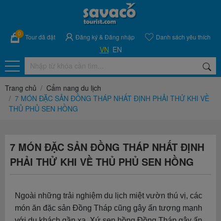
0
Tour đã đặt
Đăng ký
&
Đăng nhập
Danh sách yêu thích
VN
EN
Trang chủ
Cẩm nang du lịch
7 MÓN ĐẶC SẢN ĐỒNG THÁP NHẤT ĐỊNH PHẢI THỬ KHI VỀ
THỦ PHỦ SEN HỒNG
7 MÓN ĐẶC SẢN ĐỒNG THÁP NHẤT ĐỊNH
PHẢI THỬ KHI VỀ THỦ PHỦ SEN HỒNG
Ngoài những trải nghiệm du lịch miệt vườn thú vị, các
món ăn đặc sản Đồng Tháp cũng gây ấn tượng mạnh
với du khách gần xa. Xứ sen hồng Đồng Tháp gây ấn