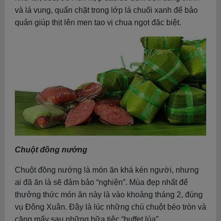
và lá vung, quấn chặt trong lớp lá chuối xanh để bảo
quản giúp thịt lên men tạo vị chua ngọt đặc biệt.
Chuột đồng nướng
Chuột đồng nướng là món ăn khá kén người, nhưng
ai đã ăn là sẽ đảm bảo “nghiện”. Mùa đẹp nhất để
thưởng thức món ăn này là vào khoảng tháng 2, đúng
vụ Đông Xuân. Đây là lúc những chú chuột béo tròn và
căng mẩy sau những bữa tiệc “buffet lúa”.