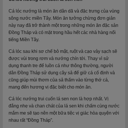
Cá lóc nướng là món ăn dân dã và đặc trưng của vùng
sông nước miền Tây. Món ăn tưởng chừng đơn giản
này nay đã trở thành một trong những món ăn đặc sản
Đồng Tháp và có mặt trong hầu hết các nhà hàng nổi
tiếng Miền Tây.
Cá lóc sau khi sơ chế bỏ mật, ruột và cạo vảy sạch sẽ
được vùi trong rơm và nướng chín tới. Thay vì sử
dụng thanh tre để luồn cá như thông thường, người
dân Đồng Tháp sử dụng cây sả để giữ cá cố định và
cũng giúp mùi thơm của sả thấm vào từng thớ cá,
mang đến hương vị đặc biệt cho món ăn.
Cá lóc nướng trui cuốn lá sen non là hợp nhất. Vị
đắng nhẹ và chan chát của lá sen khi chấm cùng nước
mắm me sẽ tạo nên một bữa tiệc vị giác hòa quyện với
nhau rất “Đồng Tháp”.