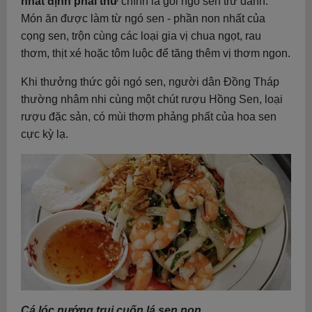
nhất định phải thử
chính là gỏi ngó sen trứ danh.
Món ăn được làm từ ngó sen - phần non nhất của
cọng sen, trộn cùng các loại gia vị chua ngọt, rau
thơm, thịt xé hoặc tôm luộc để tăng thêm vị thơm ngon.
Khi thưởng thức gỏi ngó sen, người dân Đồng Tháp
thường nhâm nhi cùng một chút rượu Hồng Sen, loại
rượu đặc sản, có mùi thơm phảng phất của hoa sen
cực kỳ lạ.
Cá lóc nướng trui cuốn lá sen non