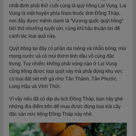
nhất định phải thử cuối cùng là quý hồng Lai Vung. Lai
Vung là một huyện phía Nam thuộc tỉnh Đồng Tháp,
nơi đây được mệnh danh là “Vương quốc quýt hồng”
bởi thổ nhưỡng tuyệt vời, cùng khí hậu thuận lợi để
canh tác loại quả này.
Quýt trồng tại đây có phần da mỏng và nhẵn bóng, múi
mọng nước và có mùi thơm tinh dầu vô cùng đặc
trưng. Tuy nhiên, không phải vùng nào ở Lai Vung
cũng trồng được loại quýt này mà phải đúng khu vực
có loại đất sét mỡ gà như Tân Thành, Tân Phước,
Long Hậu và Vĩnh Thới.
Vì vậy nếu đã có dịp du lịch Đồng Tháp, bạn hãy ghé
những địa điểm trên để mua được đúng loại trái cây
đặc sản nức tiếng Đồng Tháp này nhé.