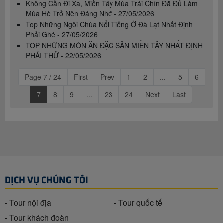
Không Cần Đi Xa, Miền Tây Mùa Trái Chín Đã Đủ Làm
Mùa Hè Trở Nên Đáng Nhớ - 27/05/2026
Top Những Ngôi Chùa Nổi Tiếng Ở Đà Lạt Nhất Định
Phải Ghé - 27/05/2026
TOP NHỮNG MÓN ĂN ĐẶC SẢN MIỀN TÂY NHẤT ĐỊNH
PHẢI THỬ - 22/05/2026
Page 7 / 24
First
Prev
1
2
...
5
6
7
8
9
...
23
24
Next
Last
DỊCH VỤ CHÚNG TÔI
- Tour nội địa
- Tour quốc tế
- Tour khách đoàn