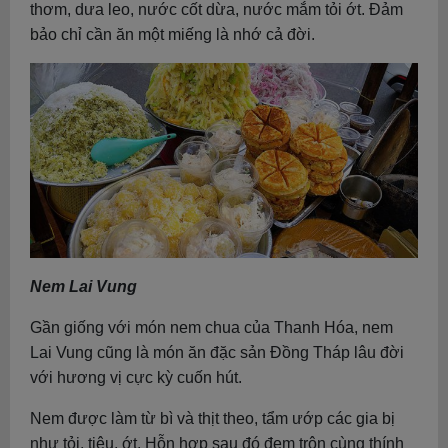
thơm, dưa leo, nước cốt dừa, nước mắm tỏi ớt. Đảm
bảo chỉ cần ăn một miếng là nhớ cả đời.
Nem Lai Vung
Gần giống với món nem chua của Thanh Hóa, nem
Lai Vung cũng là món ăn đặc sản Đồng Tháp lâu đời
với hương vị cực kỳ cuốn hút.
Nem được làm từ bì và thịt theo, tẩm ướp các gia bị
như tỏi, tiêu, ớt. Hỗn hợp sau đó đem trộn cùng thính