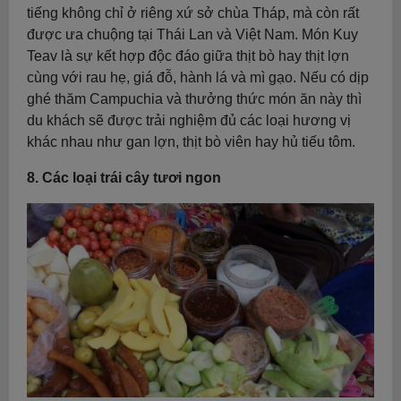
tiếng không chỉ ở riêng xứ sở chùa Tháp, mà còn rất
được ưa chuộng tại Thái Lan và Việt Nam. Món Kuy
Teav là sự kết hợp độc đáo giữa thịt bò hay thịt lợn
cùng với rau hẹ, giá đỗ, hành lá và mì gạo. Nếu có dịp
ghé thăm Campuchia và thưởng thức món ăn này thì
du khách sẽ được trải nghiệm đủ các loại hương vị
khác nhau như gan lợn, thịt bò viên hay hủ tiếu tôm.
8. Các loại trái cây tươi ngon