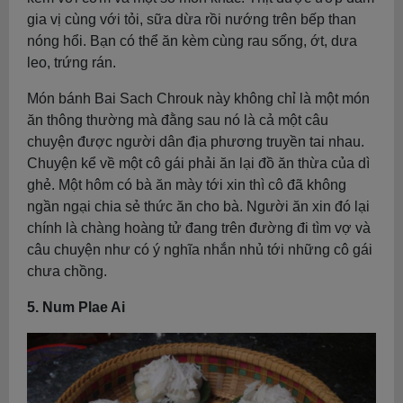
gia vị cùng với tỏi, sữa dừa rồi nướng trên bếp than
nóng hổi. Bạn có thể ăn kèm cùng rau sống, ớt, dưa
leo, trứng rán.
Món bánh Bai Sach Chrouk này không chỉ là một món
ăn thông thường mà đằng sau nó là cả một câu
chuyện được người dân địa phương truyền tai nhau.
Chuyện kể về một cô gái phải ăn lại đồ ăn thừa của dì
ghẻ. Một hôm có bà ăn mày tới xin thì cô đã không
ngần ngại chia sẻ thức ăn cho bà. Người ăn xin đó lại
chính là chàng hoàng tử đang trên đường đi tìm vợ và
câu chuyện như có ý nghĩa nhắn nhủ tới những cô gái
chưa chồng.
5. Num Plae Ai