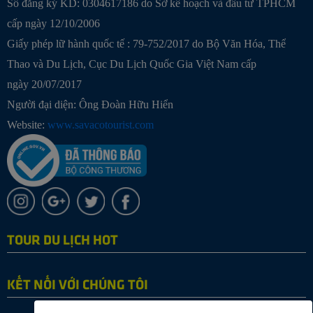
Số đăng ký KD: 0304617186 do Sở kế hoạch và đầu tư TPHCM
cấp ngày 12/10/2006
Giấy phép lữ hành quốc tế : 79-752/2017 do Bộ Văn Hóa, Thể
Thao và Du Lịch, Cục Du Lịch Quốc Gia Việt Nam cấp
ngày 20/07/2017
Người đại diện: Ông Đoàn Hữu Hiển
Website:
www.savacotourist.com
TOUR DU LỊCH HOT
KẾT NỐI VỚI CHÚNG TÔI