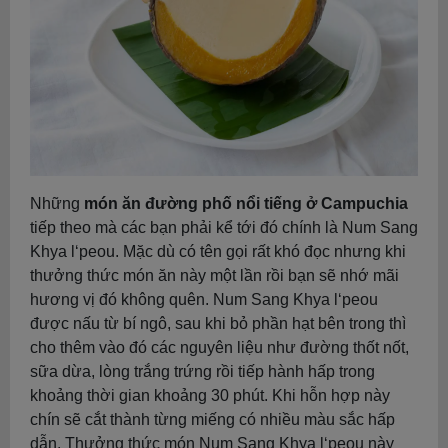
Những
món ăn đường phố nổi tiếng ở Campuchia
tiếp theo mà các bạn phải kể tới đó chính là Num Sang
Khya l‘peou. Mặc dù có tên gọi rất khó đọc nhưng khi
thưởng thức món ăn này một lần rồi bạn sẽ nhớ mãi
hương vị đó không quên. Num Sang Khya l‘peou
được nấu từ bí ngô, sau khi bỏ phần hạt bên trong thì
cho thêm vào đó các nguyên liệu như đường thốt nốt,
sữa dừa, lòng trắng trứng rồi tiếp hành hấp trong
khoảng thời gian khoảng 30 phút. Khi hỗn hợp này
chín sẽ cắt thành từng miếng có nhiều màu sắc hấp
dẫn. Thưởng thức món Num Sang Khya l‘peou này