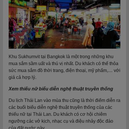
Khu Sukhumvit tại Bangkok là một trong những khu
mua sắm sầm uất và thú vị nhất. Du khách có thể thỏa
sức mua sắm đồ thời trang, điện thoại, mỹ phẩm,… với
giá cả hợp lý.
Xem thiếu nữ biểu diễn nghệ thuật truyền thống
Du lịch Thái Lan vào mùa thu cũng là thời điểm diễn ra
các buổi biểu diễn nghệ thuật truyền thống của các
thiếu nữ tại Thái Lan. Du khách có cơ hội chiêm
ngưỡng các vở kịch, nhạc cụ và điệu nhảy độc đáo
của đất nước này.