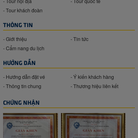
- Tour nội địa
- Tour quốc tế
- Tour khách đoàn
THÔNG TIN
- Giới thiệu
- Tin tức
- Cẩm nang du lịch
HƯỚNG DẪN
- Hướng dẫn đặt vé
- Ý kiến khách hàng
- Thông tin chung
- Thương hiệu liên kết
CHỨNG NHẬN