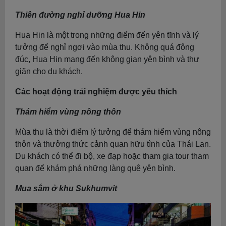
Thiên đường nghỉ dưỡng Hua Hin
Hua Hin là một trong những điểm đến yên tĩnh và lý
tưởng để nghỉ ngơi vào mùa thu. Không quá đông
đúc, Hua Hin mang đến không gian yên bình và thư
giãn cho du khách.
Các hoạt động trải nghiệm được yêu thích
Thám hiểm vùng nông thôn
Mùa thu là thời điểm lý tưởng để thám hiểm vùng nông
thôn và thưởng thức cảnh quan hữu tình của Thái Lan.
Du khách có thể đi bộ, xe đạp hoặc tham gia tour tham
quan để khám phá những làng quê yên bình.
Mua sắm ở khu Sukhumvit