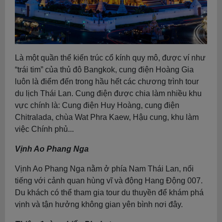
Là một quần thể kiến trúc cổ kính quy mô, được ví như
“trái tim” của thủ đô Bangkok, cung điện Hoàng Gia
luôn là điểm đến trong hầu hết các chương trình tour
du lịch Thái Lan. Cung điện được chia làm nhiều khu
vực chính là: Cung điện Huy Hoàng, cung điện
Chitralada, chùa Wat Phra Kaew, Hậu cung, khu làm
việc Chính phủ...
Vịnh Ao Phang Nga
Vịnh Ao Phang Nga nằm ở phía Nam Thái Lan, nổi
tiếng với cảnh quan hùng vĩ và động Hang Động 007.
Du khách có thể tham gia tour du thuyền để khám phá
vịnh và tận hưởng không gian yên bình nơi đây.