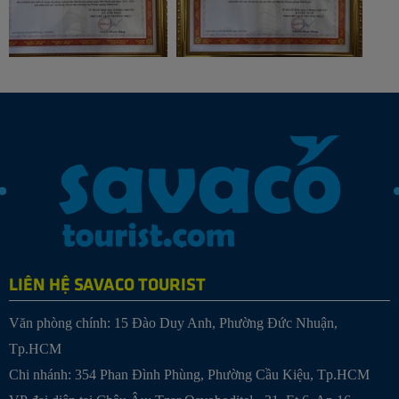
LIÊN HỆ SAVACO TOURIST
Văn phòng chính: 15 Đào Duy Anh, Phường Đức Nhuận,
Tp.HCM
Chi nhánh: 354 Phan Đình Phùng, Phường Cầu Kiệu, Tp.HCM