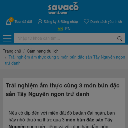
0
Tour đã đặt
Đăng ký
&
Đăng nhập
Danh sách yêu thích
VN
EN
Trang chủ
Cẩm nang du lịch
Trải nghiệm ẩm thực cùng 3 món bún đặc sản Tây Nguyên ngon
trứ danh
Trải nghiệm ẩm thực cùng 3 món bún đặc
sản Tây Nguyên ngon trứ danh
Nếu có dịp đến với miền đất đỏ badan đại ngàn, bạn
hãy nhớ thưởng thức qua 3
món bún đặc sản Tây
Nguyên
ngon nức tiếng và vô cùng hấp dẫn, góp