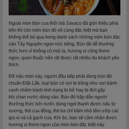
Ngoài món bún cua thối mà Savaco đã giới thiệu phía
trên thì còn món bún đỏ vô cùng đặc biệt mà bạn
không thể bỏ qua trong danh sách những món bún đặc
sản Tây Nguyên ngon nức tiếng. Bún đỏ dễ thưởng
thức hơn vì không có mùi lạ, hương vị cũng thơm
ngon, quen thuộc nên rất được rất nhiều du khách yêu
thích.
Để nấu món này, người đầu bếp phải dùng bún đỏ
chuẩn Đắk Lắk, loại bún có sợi to trông như sợi bánh
canh nhằm tránh tình trạng bị bở hay bị đứt gãy
khi chan nước dùng vào. Bún đỏ hấp dẫn người
thưởng thức bởi nước dùng ngọt thanh được nấu từ
xương, thịt cua đồng, thịt ba chỉ băm nhỏ tẩm ướp các
gia vị và cả gạch cua. Khi ăn, bạn sẽ cảm nhận được
hương vị thơm ngon của món bún đặc biệt này.