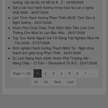
hương, cầu tài lộc chi tiết từ A - Z - 04/08/2026
Gợi ý các tour hành hương trong mùa Vu Lan ý nghĩa
nhất 2026 - 30/07/2026
Lịch Trình Hành Hương Phan Thiết 2N1Đ: Tịnh Tâm &
Nghỉ Dưỡng - 29/07/2026
Khám Phá Chùa Châu Thới: Điểm Đến Tâm Linh Linh
Thiêng Cho Mùa Vu Lan Báo Hiếu - 28/07/2026
Top Tour Nước Ngoài Giá Tốt Đáng Trải Nghiệm Mùa Hè
- Thu 2026 - 27/07/2026
Kinh nghiệm hành hương Thanh Minh Tự - Ngôi chùa
thanh tịnh giữa lòng Phan Thiết - 24/07/2026
Du Lịch Giang Nam 2026: Khám Phá Thượng Hải –
Hàng Châu – Ô Trấn – Disneyland Từ A-Z - 23/07/2026
Page 1 / 24
1
2
3
4
5
6
7
...
23
24
Next
Last