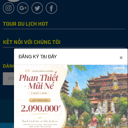
TOUR DU LỊCH HOT
KẾT NỐI VỚI CHÚNG TÔI
×
ĐĂNG KÝ TẠI ĐÂY
ĐĂNG KÝ NHẬN TIN
Copyright © 2022 SAVACO TOURIST. All rights reserved.
Online: 28
|
Tháng: 27755
|
Tổng: 2868388