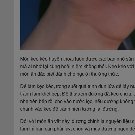
Món kẹo kéo huyền thoại luôn được các bạn nhỏ săn 
mà ai nhớ lại cũng hoài niệm không thôi. Kẹo kéo vớ
món ăn đặc biệt dành cho người thưởng thức.
Để làm kẹo kéo, trong suốt quá trình đun lửa để lấy 
tránh làm khét bếp. Để thử xem đường đã kẹo chưa, 
nhẹ trên bếp rồi cho vào nước lọc, nếu đường không t
chanh vào kẹo để tránh hiện tượng lại đường.
Đối với món ăn vặt này, đường chính là nguyên liệu 
làm thì bạn cần phải lựa chọn và mua đường ngon để 