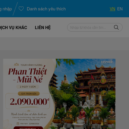
g nhập
Danh sách yêu thích
VN
EN
DỊCH VỤ KHÁC
LIÊN HỆ