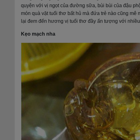
quyện với vị ngọt của đường sữa, bùi bùi của đậu p
món quà vặt tuổi thơ bất hủ mà đứa trẻ nào cũng mê
lại đem đến hương vị tuổi thơ đầy ấn tượng với nhiều
Kẹo mạch nha