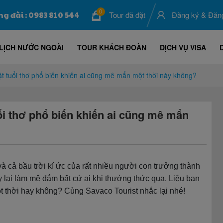
0
ng đài : 0983 810 544
Tour đã đặt
Đăng ký
&
Đăn
LỊCH NƯỚC NGOÀI
TOUR KHÁCH ĐOÀN
DỊCH VỤ VISA
 tuổi thơ phổ biến khiến ai cũng mê mẩn một thời này không?
i thơ phổ biến khiến ai cũng mê mẩn
 cả bầu trời kí ức của rất nhiều người con trưởng thành
y lại làm mê đắm bất cứ ai khi thưởng thức qua. Liệu bạn
t thời hay không? Cùng Savaco Tourist nhắc lại nhé!