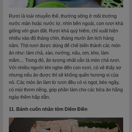
Rươi là loài nhuyễn thể, thường sống ở môi trường
nước mặn hoặc nước lợ, nhìn bên ngoài, con rươi khá
giống với giun đất. Rươi khá quý hiếm, chỉ xuất hiện
nhiều vào độ tháng chín, tháng mười âm lịch hàng
năm. Thịt rươi được dùng để chế biến thành các món
ăn như: làm chả, xào, nướng, nấu, om, kho, làm
mắm… Trong đó, ấn tượng nhất vẫn là món chả rươi.
Với nhiều người khi nghe đến con rươi, có vẻ thấy sợ
nhưng nếu ăn được thì sẽ không quên hương vị của
nó. Các món ăn làm từ rươi đều có vị ngọt, béo ngậy,
có mùi thơm riêng, góp phần làm cho các bữa ăn hằng
ngày thêm hấp dẫn.
11. Bánh cuốn nhân tôm Diêm Điền