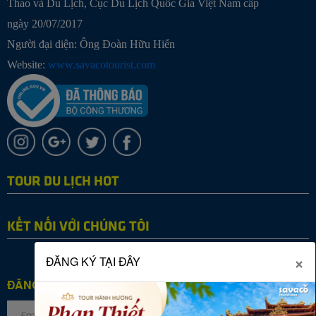
Thao và Du Lịch, Cục Du Lịch Quốc Gia Việt Nam cấp
ngày 20/07/2017
Người đại diện: Ông Đoàn Hữu Hiển
Website:
www.savacotourist.com
TOUR DU LỊCH HOT
KẾT NỐI VỚI CHÚNG TÔI
×
ĐĂNG KÝ TẠI ĐÂY
ĐĂNG KÝ NHẬN TIN