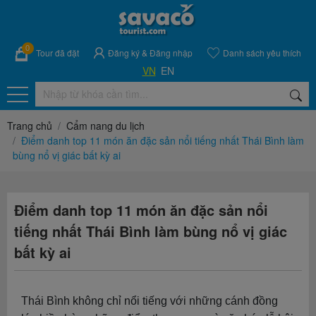
0
Tour đã đặt
Đăng ký
&
Đăng nhập
Danh sách yêu thích
VN
EN
Trang chủ
Cẩm nang du lịch
Điểm danh top 11 món ăn đặc sản nổi tiếng nhất Thái Bình làm
bùng nổ vị giác bất kỳ ai
Điểm danh top 11 món ăn đặc sản nổi
tiếng nhất Thái Bình làm bùng nổ vị giác
bất kỳ ai
Thái Bình không chỉ nổi tiếng với những cánh đồng