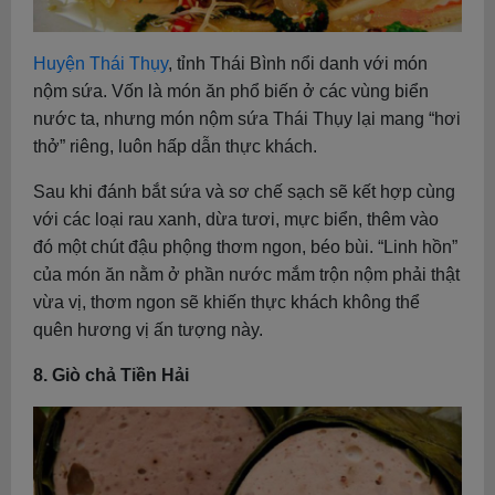
Huyện Thái Thụy
, tỉnh Thái Bình nổi danh với món
nộm sứa. Vốn là món ăn phổ biến ở các vùng biển
nước ta, nhưng món nộm sứa Thái Thụy lại mang “hơi
thở” riêng, luôn hấp dẫn thực khách.
Sau khi đánh bắt sứa và sơ chế sạch sẽ kết hợp cùng
với các loại rau xanh, dừa tươi, mực biển, thêm vào
đó một chút đậu phộng thơm ngon, béo bùi. “Linh hồn”
của món ăn nằm ở phần nước mắm trộn nộm phải thật
vừa vị, thơm ngon sẽ khiến thực khách không thể
quên hương vị ấn tượng này.
8. Giò chả Tiền Hải