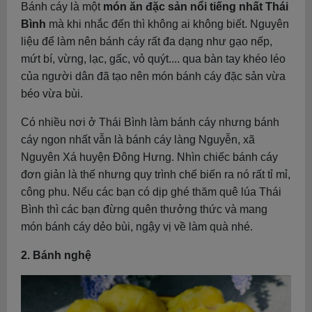
Bánh cáy là một
món ăn đặc sản nổi tiếng nhất Thái
Bình
mà khi nhắc đến thì không ai không biết. Nguyên
liệu để làm nên bánh cáy rất đa dạng như gạo nếp,
mứt bí, vừng, lạc, gấc, vỏ quýt.... qua bàn tay khéo léo
của người dân đã tạo nên món bánh cáy đặc sản vừa
béo vừa bùi.
Có nhiều nơi ở Thái Bình làm bánh cáy nhưng bánh
cáy ngon nhất vẫn là bánh cáy làng Nguyễn, xã
Nguyên Xá huyện Đông Hưng. Nhìn chiếc bánh cáy
đơn giản là thế nhưng quy trình chế biến ra nó rất tỉ mỉ,
công phu. Nếu các bạn có dịp ghé thăm quê lúa Thái
Bình thì các bạn đừng quên thưởng thức và mang
món bánh cáy dẻo bùi, ngậy vị về làm quà nhé.
2. Bánh nghệ