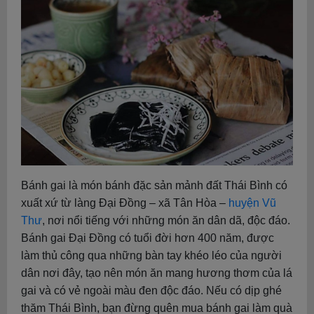
Bánh gai là món bánh đặc sản mảnh đất Thái Bình có
xuất xứ từ làng Đại Đồng – xã Tân Hòa –
huyện Vũ
Thư
, nơi nổi tiếng với những món ăn dân dã, độc đáo.
Bánh gai Đại Đồng có tuổi đời hơn 400 năm, được
làm thủ công qua những bàn tay khéo léo của người
dân nơi đây, tạo nên món ăn mang hương thơm của lá
gai và có vẻ ngoài màu đen độc đáo. Nếu có dịp ghé
thăm Thái Bình, bạn đừng quên mua bánh gai làm quà