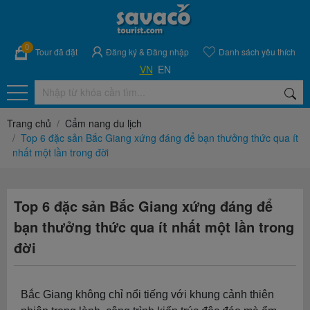
0
Tour đã đặt
Đăng ký
&
Đăng nhập
Danh sách yêu thích
VN
EN
Trang chủ
Cẩm nang du lịch
Top 6 đặc sản Bắc Giang xứng đáng để bạn thưởng thức qua ít
nhất một lần trong đời
Top 6 đặc sản Bắc Giang xứng đáng để
bạn thưởng thức qua ít nhất một lần trong
đời
Bắc Giang không chỉ nổi tiếng với khung cảnh thiên