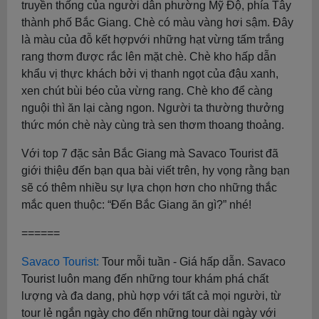
truyền thống của người dân phường Mỹ Độ, phía Tây
thành phố Bắc Giang. Chè có màu vàng hơi sậm. Đây
là màu của đỗ kết hợpvới những hạt vừng tấm trắng
rang thơm được rắc lên mặt chè. Chè kho hấp dẫn
khẩu vị thực khách bởi vị thanh ngọt của đậu xanh,
xen chút bùi béo của vừng rang. Chè kho để càng
nguội thì ăn lại càng ngon. Người ta thường thưởng
thức món chè này cùng trà sen thơm thoang thoảng.
Với top 7 đặc sản Bắc Giang mà Savaco Tourist đã
giới thiệu đến bạn qua bài viết trên, hy vọng rằng bạn
sẽ có thêm nhiều sự lựa chọn hơn cho những thắc
mắc quen thuộc: “Đến Bắc Giang ăn gì?” nhé!
======
Savaco Tourist:
Tour mỗi tuần - Giá hấp dẫn. Savaco
Tourist luôn mang đến những tour khám phá chất
lượng và đa dang, phù hợp với tất cả mọi người, từ
tour lẻ ngắn ngày cho đến những tour dài ngày với