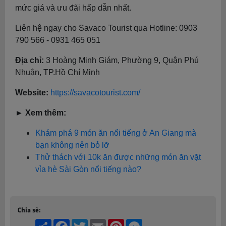
mức giá và ưu đãi hấp dẫn nhất.
Liên hệ ngay cho Savaco Tourist qua Hotline: 0903
790 566 - 0931 465 051
Địa chỉ:
3 Hoàng Minh Giám, Phường 9, Quận Phú
Nhuận, TP.Hồ Chí Minh
Website:
https://savacotourist.com/
► Xem thêm:
Khám phá 9 món ăn nổi tiếng ở An Giang mà
bạn không nên bỏ lỡ
Thử thách với 10k ăn được những món ăn vặt
vỉa hè Sài Gòn nổi tiếng nào?
Chia sẻ:
Share
Facebook
Twitter
Email
Pinterest
Messenger