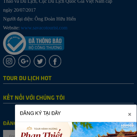
Thao và Du Lịch, Cục Du Lịch Quốc Gia Việt Nam cấp
ngày 20/07/2017
Người đại diện: Ông Đoàn Hữu Hiển
Website:
www.savacotourist.com
TOUR DU LỊCH HOT
KẾT NỐI VỚI CHÚNG TÔI
×
ĐĂNG KÝ TẠI ĐÂY
ĐĂNG KÝ NHẬN TIN