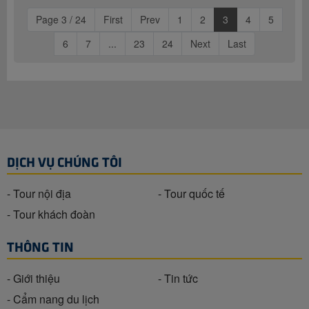
Page 3 / 24
First
Prev
1
2
3
4
5
6
7
...
23
24
Next
Last
DỊCH VỤ CHÚNG TÔI
- Tour nội địa
- Tour quốc tế
- Tour khách đoàn
THÔNG TIN
- Giới thiệu
- Tin tức
- Cẩm nang du lịch