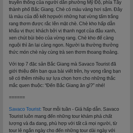
truyền thống của người dân phường Mỹ Độ, phía Tây
thành phố Bắc Giang. Chè có màu vàng hơi sậm. Đây
là màu của đỗ kết hợpvới những hạt vừng tấm trắng
rang thơm được rắc lên mặt chè. Chè kho hấp dẫn
khẩu vị thực khách bởi vị thanh ngọt của đậu xanh,
xen chút bùi béo của vừng rang. Chè kho để càng
nguội thì ăn lại càng ngon. Người ta thường thưởng
thức món chè này cùng trà sen thơm thoang thoảng.
Với top 7 đặc sản Bắc Giang mà Savaco Tourist đã
giới thiệu đến bạn qua bài viết trên, hy vọng rằng bạn
sẽ có thêm nhiều sự lựa chọn hơn cho những thắc
mắc quen thuộc: “Đến Bắc Giang ăn gì?” nhé!
======
Savaco Tourist:
Tour mỗi tuần - Giá hấp dẫn. Savaco
Tourist luôn mang đến những tour khám phá chất
lượng và đa dang, phù hợp với tất cả mọi người, từ
tour lẻ ngắn ngày cho đến những tour dài ngày với