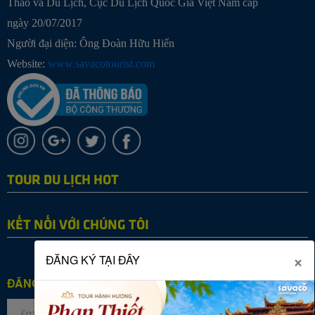
Thao và Du Lịch, Cục Du Lịch Quốc Gia Việt Nam cấp
ngày 20/07/2017
Người đại diện: Ông Đoàn Hữu Hiển
Website:
www.savacotourist.com
TOUR DU LỊCH HOT
KẾT NỐI VỚI CHÚNG TÔI
×
ĐĂNG KÝ TẠI ĐÂY
ĐĂNG KÝ NHẬN TIN