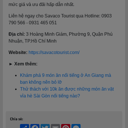
mức giá và ưu đãi hấp dẫn nhất.
Liên hệ ngay cho Savaco Tourist qua Hotline: 0903
790 566 - 0931 465 051
Địa chỉ:
3 Hoàng Minh Giám, Phường 9, Quận Phú
Nhuận, TP.Hồ Chí Minh
Website:
https://savacotourist.com/
► Xem thêm:
Khám phá 9 món ăn nổi tiếng ở An Giang mà
bạn không nên bỏ lỡ
Thử thách với 10k ăn được những món ăn vặt
vỉa hè Sài Gòn nổi tiếng nào?
Chia sẻ:
Share
Facebook
Twitter
Email
Pinterest
Messenger