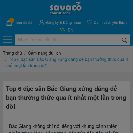
0
Tour đã đặt
Đăng ký
&
Đăng nhập
Danh sách yêu thích
VN
EN
Trang chủ
Cẩm nang du lịch
Top 6 đặc sản Bắc Giang xứng đáng để bạn thưởng thức qua ít
nhất một lần trong đời
Top 6 đặc sản Bắc Giang xứng đáng để
bạn thưởng thức qua ít nhất một lần trong
đời
Bắc Giang không chỉ nổi tiếng với khung cảnh thiên