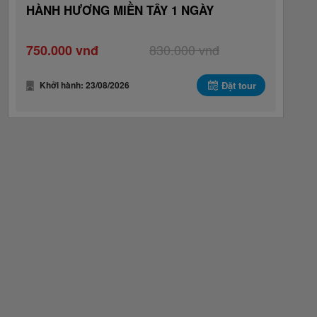
HÀNH HƯƠNG MIỀN TÂY 1 NGÀY
830.000 vnđ
750.000 vnđ
Khởi hành: 23/08/2026
Đặt tour