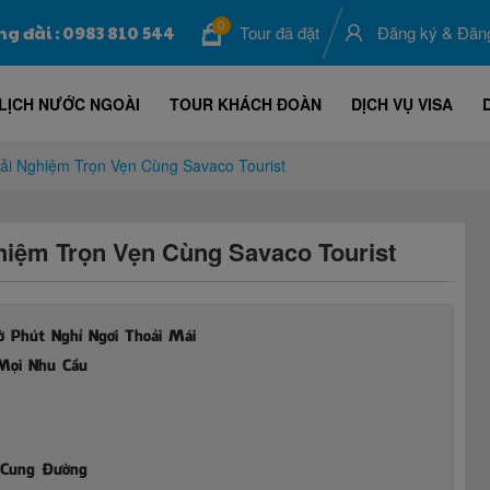
0
ng đài : 0983 810 544
Tour đã đặt
Đăng ký
&
Đăn
LỊCH NƯỚC NGOÀI
TOUR KHÁCH ĐOÀN
DỊCH VỤ VISA
rải Nghiệm Trọn Vẹn Cùng Savaco Tourist
ghiệm Trọn Vẹn Cùng Savaco Tourist
 Phút Nghỉ Ngơi Thoải Mái
Mọi Nhu Cầu
 Cung Đường