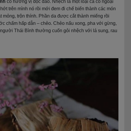
ình
có hương vị độc đáo. Nhệch là một loại cá có ngoại
nhớt trên mình nó rồi mới đem đi chế biến thành các món
át mỏng, trộn thính. Phần da được cắt thành miếng rồi
ớc chấm hấp dẫn – chẻo. Chẻo nấu xong, pha với gừng,
, người Thái Bình thường cuốn gỏi nhệch với lá sung, rau