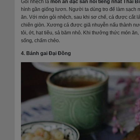
Gỏi nhệch là
món ăn đặc sản nổi tiếng nhất Thái B
hình gần giống lươn. Người ta dùng tro để làm sạch 
ăn. Với món gỏi nhệch, sau khi sơ chế, cá được cắt l
chiên giòn. Xương cá được giã nhuyễn nấu thành nư
tỏi, ớt, hạt tiêu, sả băm nhỏ. Khi thưởng thức món ăn
sống, chấm chẻo.
4. Bánh gai Đại Đồng