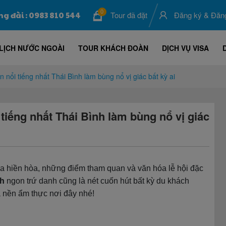
0
ng đài : 0983 810 544
Tour đã đặt
Đăng ký
&
Đăn
LỊCH NƯỚC NGOÀI
TOUR KHÁCH ĐOÀN
DỊCH VỤ VISA
nổi tiếng nhất Thái Bình làm bùng nổ vị giác bất kỳ ai
tiếng nhất Thái Bình làm bùng nổ vị giác
úa hiền hòa, những điểm tham quan và văn hóa lễ hội đặc
nh
ngon trứ danh cũng là nét cuốn hút bất kỳ du khách
 nền ẩm thực nơi đây nhé!