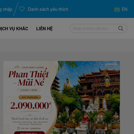
g nhập
Danh sách yêu thích
VN
EN
DỊCH VỤ KHÁC
LIÊN HỆ